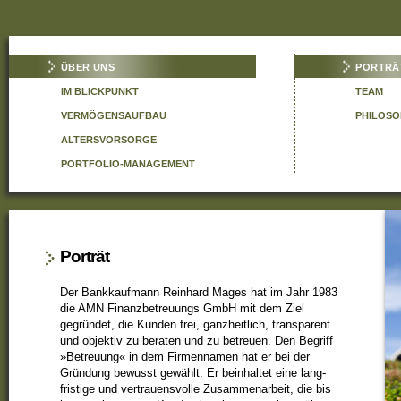
ÜBER UNS
PORTRÄ
IM BLICKPUNKT
TEAM
VERMÖGENSAUFBAU
PHILOSO
ALTERSVORSORGE
PORTFOLIO-MANAGEMENT
Porträt
Der Bank­kauf­mann Reinhard Mages hat im Jahr 1983
die AMN Finanz­betreuungs GmbH mit dem Ziel
gegründet, die Kunden frei, ganz­heit­lich, trans­pa­rent
und objektiv zu beraten und zu betreuen. Den Begriff
»Betreuung« in dem Firmen­namen hat er bei der
Grün­dung bewusst gewählt. Er bein­haltet eine lang­
fristige und vertrauens­volle Zusammen­arbeit, die bis