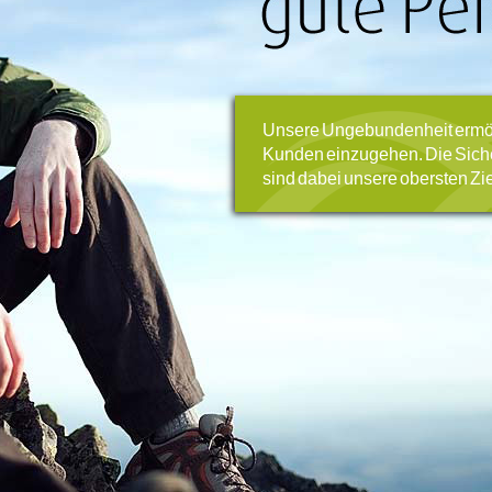
Unsere Ungebundenheit ermögl
Kunden einzugehen. Die Sic
sind dabei unsere obersten Zie