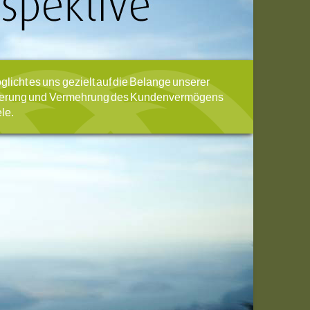
icht es uns gezielt auf die Belange unserer
herung und Vermehrung des Kundenvermögens
le.